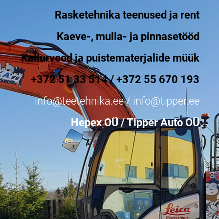
Rasketehnika teenused ja rent
Kaeve-, mulla- ja pinnasetööd
Kallurveod ja p
uistematerjalide müük
+372 51 33 514 / +372 55 670 193
i
nfo@teetehnika.ee
/
info@tipper.ee
Hepex OÜ / Tipper Auto OÜ